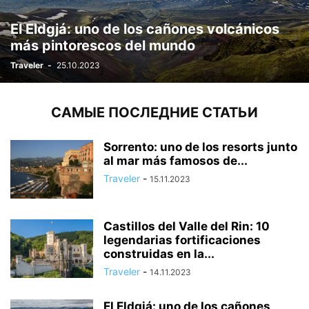
El Eldgjá: uno de los cañones volcánicos
más pintorescos del mundo
Traveler
-
25.10.2023
САМЫЕ ПОСЛЕДНИЕ СТАТЬИ
Sorrento: uno de los resorts junto
al mar más famosos de...
Traveler
-
15.11.2023
Castillos del Valle del Rin: 10
legendarias fortificaciones
construidas en la...
Traveler
-
14.11.2023
El Eldgjá: uno de los cañones