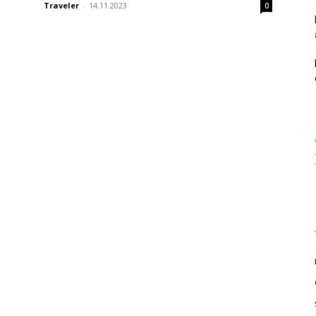
Traveler
-
14.11.2023
0