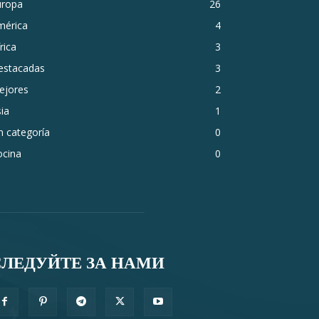
uropa
26
mérica
4
rica
3
estacadas
3
ejores
2
ia
1
n categoría
0
ocina
0
СЛЕДУЙТЕ ЗА НАМИ