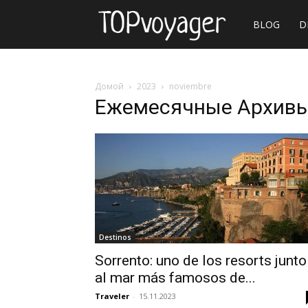
Sitio
BLOG
D
web
Домой
2023
noviembre
Ежемесячные Архивы:
de
viajes
Destinos
Sorrento: uno de los resorts junto
al mar más famosos de...
Traveler
-
15.11.2023