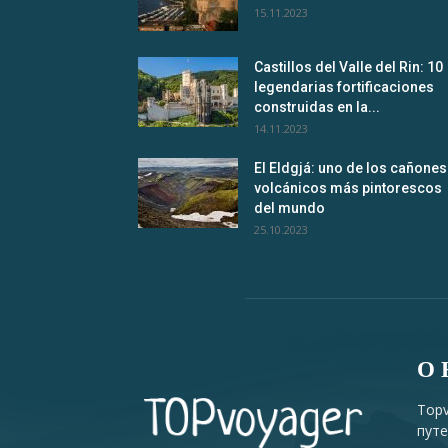
15.11.2023
Castillos del Valle del Rin: 10
legendarias fortificaciones
construidas en la...
14.11.2023
El Eldgjá: uno de los cañones
volcánicos más pintorescos
del mundo
25.10.2023
О 
Topv
путе