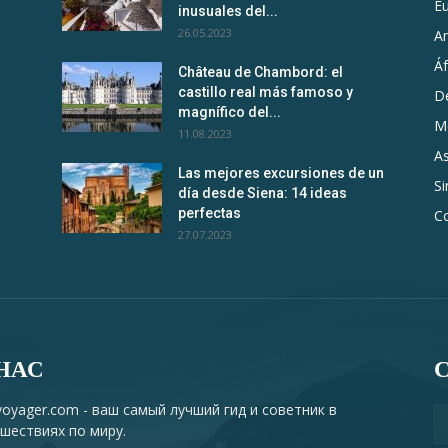
E
inusuales del...
26.05.2023
A
Áf
Château de Chambord: el
castillo real más famoso y
D
magnífico del...
M
11.08.2023
As
Las mejores excursiones de un
Si
día desde Siena: 14 ideas
perfectas
C
27.07.2023
НАС
oyager.com - ваш самый лучший гид и советник в
шествиях по миру.