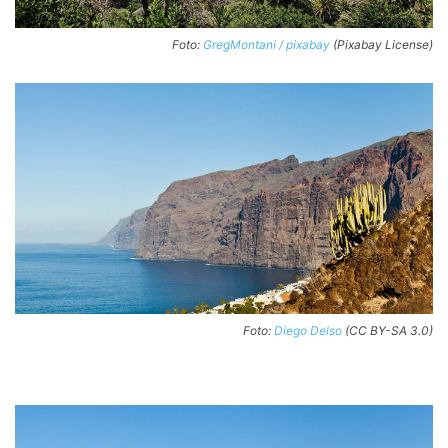
Foto:
GregMontani / pixabay
(Pixabay License)
Foto:
Diego Delso
(CC BY-SA 3.0)