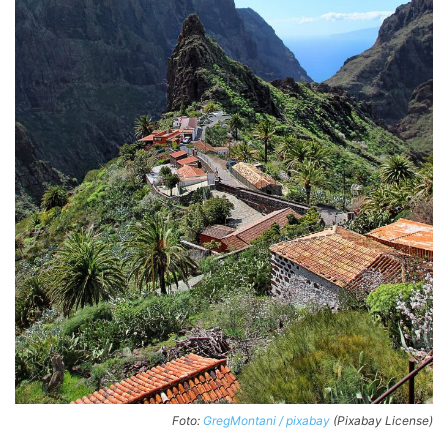
Foto:
GregMontani / pixabay
(Pixabay License)