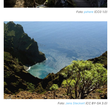
Foto:
pxhere
(CC0 1.0)
Foto:
Jens Steckert
(CC BY-SA 3.0)