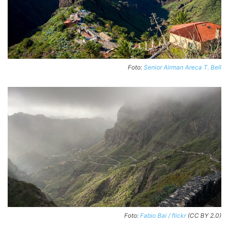
Foto:
Senior Airman Areca T. Bell
Foto:
Fabio Bai / flickr
(CC BY 2.0)