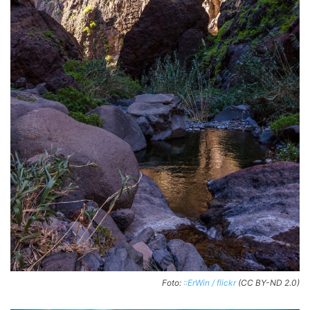
Foto:
::ErWin / flickr
(CC BY-ND 2.0)