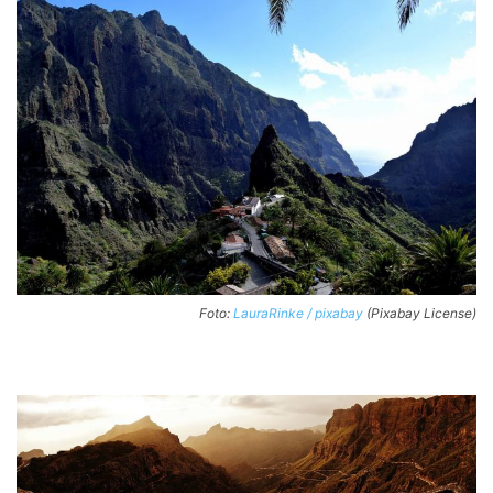
Foto:
LauraRinke / pixabay
(Pixabay License)