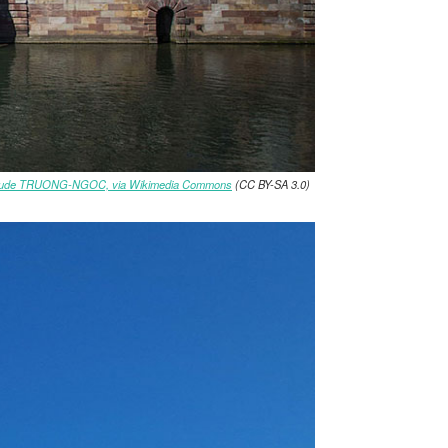
aude TRUONG-NGOC, via Wikimedia Commons
(CC BY-SA 3.0)