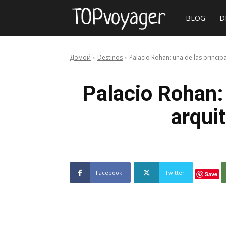
Sitio
BLOG
D
web
Домой
Destinos
Palacio Rohan: una de las principa
de
Palacio Rohan: 
arquit
viajes
Facebook
Twitter
Save