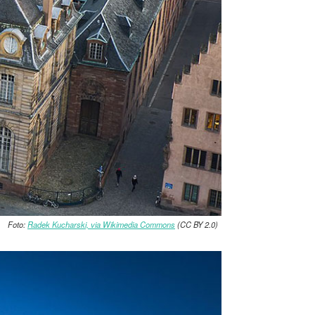
Foto:
Radek Kucharski, via Wikimedia Commons
(CC BY 2.0)