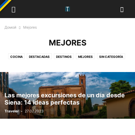
Домой
Mejores
MEJORES
COCINA
DESTACADAS
DESTINOS
MEJORES
SIN CATEGORÍA
Las mejores excursiones de un día desde
Siena: 14 ideas perfectas
Traveler
-
27.07.2023