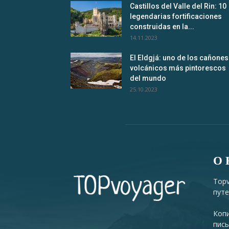
Castillos del Valle del Rin: 10
legendarias fortificaciones
construidas en la...
14.11.2023
El Eldgjá: uno de los cañones
volcánicos más pintorescos
del mundo
25.10.2023
О 
Topv
путе
Копи
пись