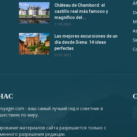
Áf
Château de Chambord: el
castillo real más famoso y
D
magnífico del...
M
11.08.2023
As
Las mejores excursiones de un
Si
día desde Siena: 14 ideas
perfectas
C
27.07.2023
НАС
oyager.com - ваш самый лучший гид и советник в
шествиях по миру.
рование материалов сайта разрешается только с
менного разрешения редакции.