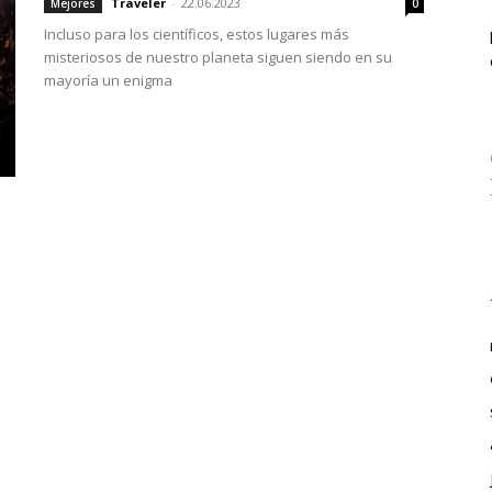
Traveler
-
22.06.2023
Mejores
0
Incluso para los científicos, estos lugares más
misteriosos de nuestro planeta siguen siendo en su
mayoría un enigma