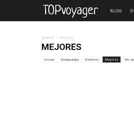
Sitio
BLOG
D
web
Домой
Mejores
MEJORES
de
Cocina
Destacadas
Destinos
Mejores
Sin ca
viajes