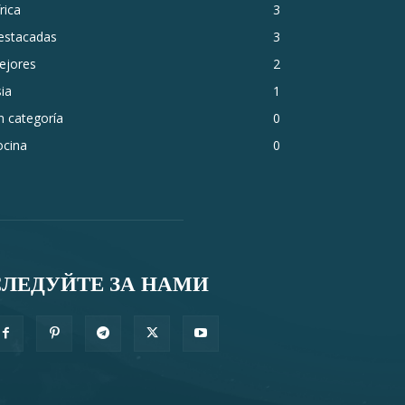
rica
3
estacadas
3
ejores
2
ia
1
n categoría
0
ocina
0
СЛЕДУЙТЕ ЗА НАМИ