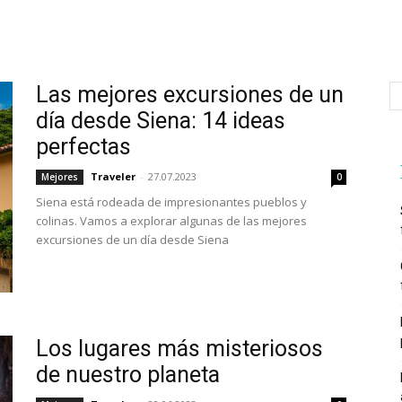
Las mejores excursiones de un
día desde Siena: 14 ideas
perfectas
Traveler
-
27.07.2023
Mejores
0
Siena está rodeada de impresionantes pueblos y
colinas. Vamos a explorar algunas de las mejores
excursiones de un día desde Siena
Los lugares más misteriosos
de nuestro planeta